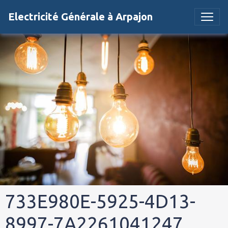
Electricité Générale à Arpajon
733E980E-5925-4D13-
8997-7A2261041247